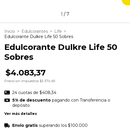
1
/
7
Inicio
>
Edulcorantes
>
Life
>
Edulcorante Dulkre Life 50 Sobres
Edulcorante Dulkre Life 50
Sobres
$4.083,37
Precio sin impuestos
$3.374,69
24
cuotas de
$408,34
5% de descuento
pagando con Transferencia o
depósito
Ver más detalles
Envío gratis
superando los
$100.000