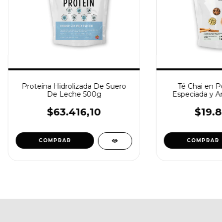
Proteína Hidrolizada De Suero
Té Chai en P
De Leche 500g
Especiada y A
$63.416,10
$19.8
COMPRAR
COMPRAR