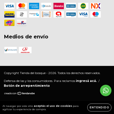
Medios de envío
Copyright Tienda del bosque - 2026. Todos los derechos reservados.
Defensa de las y los consumidores. Para reclamos
ingresá acá.
/
Botón de arrepentimiento
Al navegar por este sitio
aceptás el uso de cookies
para
ENTENDIDO
agilizar tu experiencia de compra.