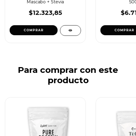
Mascabo + Stevia
50
$12.323,85
$6.7
COMPRAR
COMPRAR
Para comprar con este
producto