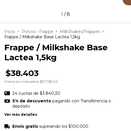
1
/
8
Inicio
>
Polvos - Frappe
>
MilkShakes/Frappes
>
Frappe / Milkshake Base Lactea 1,5kg
Frappe / Milkshake Base
Lactea 1,5kg
$38.403
Precio sin impuestos
$31.738,02
24
cuotas de
$3.840,30
5% de descuento
pagando con Transferencia o
depósito
Ver más detalles
Envío gratis
superando los
$100.000